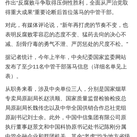
作出“反腐败斗争取得压倒性胜利，全面从严治党取
得重大成果”重要论断后首位落马的中管干部。
对此，有媒体评论说，“新年再打虎的节奏不变，也
表明反腐败零容忍的态度不变、猛药去疴的决心不
减、刮骨疗毒的勇气不泄、严厉惩处的尺度不松。”
据记者统计，今年上半年，中央纪委国家监委网站
发布了至少11名中管干部落马信息（详细名单见上
表）。
从职务来看，涉及中央单位三人，分别是国家烟草
专卖局原副局长赵洪顺、国家质量监督检验检疫总
局原副局长魏传忠以及中华全国供销合作总社党组
原副书记刘士余。此外，中国中信集团有限公司原
执行董事赵景文和中国科协原书记处书记陈刚分属
中管金融企业和群团机关。其余“老虎”均为地方省级