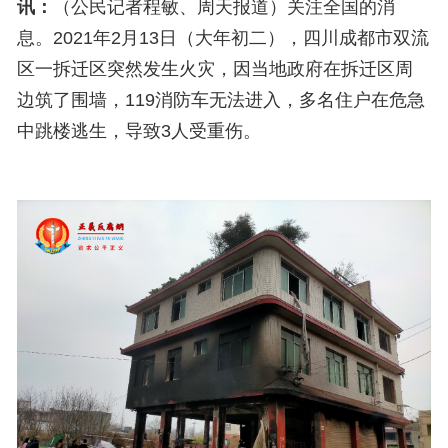
讯：
（公民记者程敏、周天报道）
关注全国的消
息。
2021年
2月13日（
大年初二
）
，四川成都市双流
区一拆迁区突然发生火灾，因当地政府在拆迁区周
边筑了围墙，119消防车无法进入，多名住户在危急
中跳楼逃生，导致3人受重伤。