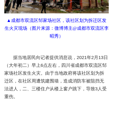
▲
成都市双流区邹家场社区，
该社区划为拆迁区
发
生火灾
现场
（
图片来源：
微博博主@成都市双流区李
昭秀）
据当地居民向记者提供消息说，2021年2月13
日
（
大年初二
）
早上6点左右，四川省成都市双流区邹
家场社区发生火灾。由于当地政府将该社区划为拆
迁区，在社区周遭筑建围墙，造成消防车被阻挡无
法进人，二、三楼住户从楼上窗户跳下，导致3人受
重伤。