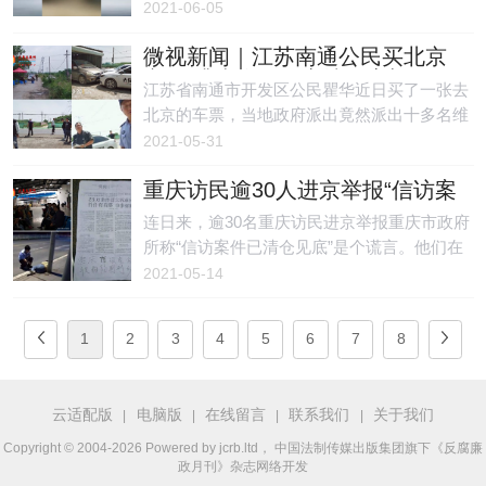
扣他们的工资。护士们找到当地上级机关、卫
2021-06-05
健局等相关部门，但是官官相护，让院长自行
微视新闻｜江苏南通公民买北京
解决。
车票 遭十余黑保安堵住家门
江苏省南通市开发区公民瞿华近日买了一张去
北京的车票，当地政府派出竟然派出十多名维
稳人员，堵住她住家的前后门不让出行。瞿华
2021-05-31
表示，“忍无可忍，我们夫妻俩豁出去了！”
重庆访民逾30人进京举报“信访案
件已清仓见底”的谎言遭集体遣返
连日来，逾30名重庆访民进京举报重庆市政府
所称“信访案件已清仓见底”是个谎言。他们在
北京被警察查身份证后，都被扣押在派出所。
2021-05-14
目前已有一批被遣返，另一批正等待遣返。
1
2
3
4
5
6
7
8
云适配版
电脑版
在线留言
联系我们
关于我们
|
|
|
|
Copyright © 2004-2026 Powered by jcrb.ltd， 中国法制传媒出版集团旗下《反腐廉
政月刊》杂志网络开发