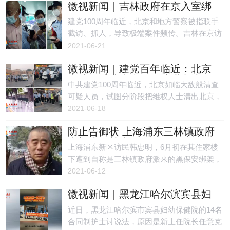
微视新闻｜吉林政府在京入室绑
一顿毒打，她气愤地脱光衣服“躺平”市政府走
架访民，河北官员在北京南站打
廊抗议，又被警方以“寻衅滋事”拘留。
建党100周年临近，北京和地方警察被指联手
人
截访、抓人，导致极端案件频传。吉林在京访
民刘亚杰被入室绑架，河北进京访民武金花在
2021-06-21
北京南站被截访人员殴打。
微视新闻｜建党百年临近：北京
大肆抓捕清查全国各地进京访民
中共建党100周年临近，北京如临大敌般清查
可疑人员，试图分阶段把维权人士清出北京，
访民被从住家、车站、地铁、机场带走。民众
2021-06-18
不满中共残害，感叹处于水深火热之中。
防止告御状 上海浦东三林镇政府
绑架访民韩忠明
上海浦东新区访民韩忠明，6月初在其住家楼
下遭到自称是三林镇政府派来的黑保安绑架，
目前下落不明。
2021-06-12
微视新闻｜黑龙江哈尔滨宾县妇
幼保健院一线护士遭无端减薪讨
近日，黑龙江哈尔滨市宾县妇幼保健院的14名
说法
合同制护士讨说法，原因是新上任院长任意克