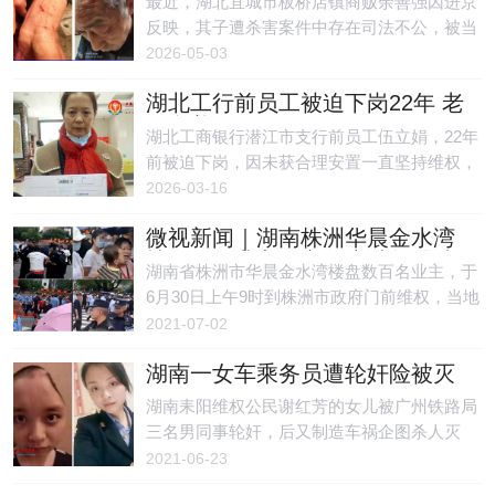
最近，湖北宜城市板桥店镇商贩余善强因进京
反映，其子遭杀害案件中存在司法不公，被当
地政府官员和公安机关截返。过程中，他遭暴
2026-05-03
力殴打，随身钱财及申诉材料被夺走，最后被
湖北工行前员工被迫下岗22年 老
弃置在板桥店镇一处偏远地方。
无所养
湖北工商银行潜江市支行前员工伍立娟，22年
前被迫下岗，因未获合理安置一直坚持维权，
被当地政府视为所谓的重点人物，长期受限不
2026-03-16
能离开湖北省。知情人刘飞表示，伍立娟的诉
微视新闻｜湖南株洲华晨金水湾
求很简单，就是希望解决老有所养、病有所医
楼盘数百业主到市政府维权爆冲
的问题。
湖南省株洲市华晨金水湾楼盘数百名业主，于
突多人被抓，华晨地产宣告破产
6月30日上午9时到株洲市政府门前维权，当地
政府派500警力现场驱散爆冲突，至少有3人被
2021-07-02
抓。
湖南一女车乘务员遭轮奸险被灭
口8年不立案 母伸冤脱光衣服被
湖南耒阳维权公民谢红芳的女儿被广州铁路局
刑拘
三名男同事轮奸，后又制造车祸企图杀人灭
口，案发至今八年警方不立案。今年6月初，
2021-06-23
谢红芳去找耒阳市委书记反映问题，结果遭到