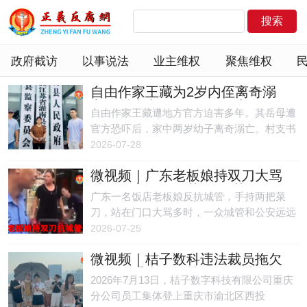
政府截访
以事说法
业主维权
聚焦维权
自由作家王藏为2岁内侄离奇溺
亡，村支书埋尸3年不给家属
自由作家王藏遭地方官方迫害多年。其岳母遭
官方恐吓后，家中两岁幼子离奇溺亡。村支书
派人将遗体偷偷掩埋，至今已经三年，仍拒绝
2026-07-28
告诉家属埋尸地点。
微视频｜广东老板娘持双刀大骂
城管公安，网民获赞“女英雄”
广东一名饭店老板娘反抗城管，手持两把菜
刀，站在门口大骂多时，一众城管和公安远远
围观，不敢上前。网民赞叹“女英雄”，嘲讽城
2026-07-25
管“欺软怕硬”。
微视频｜桔子数科违法裁员拖欠
工资，重庆员工楼顶集会维权
2026年7月13日，桔子数字科技有限公司重庆
分公司员工集体登上重庆市渝北区西投