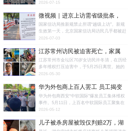
·WORK重庆北站大厦楼顶维权，高喊“桔多多
2026-07-15
还钱”等口号，抗议公司违法裁员、拖欠工
微视频｜进京上访需省级批条，
资，以及压低经济补偿标准。
信访新规将国家信访局的上访人
国家信访局推新规禁止所谓“越级上访”。新规
群“清空”
生效第一天，北京国家信访局访民几乎都被赶
走。网民纷纷嘲讽政府，全国的冤案“一天就
2026-07-03
都解决了”。
江苏常州访民被迫害死亡，家属
爆官方拟吃绝户
江苏常州市金坛区70岁女访民许冬清，在历经
多年维权打压迫害中，于5月25日离世。她的
丈夫杨国良在治丧中被当地政府授意的妻舅殴
2026-05-30
打至重伤住院，而她的女儿杨丽尿毒后期，治
华为外包商上百人罢工 员工揭变
疗也受到官方百般阻挠。许冬清旅居日本的女
相裁员黑幕
儿杨彩英表示，“当地政府正在实施吃绝户计
华为外包商西安“中软国际”爆发员工集体维权
划！”
事件。5月11日，上百名中软国际员工聚集在
办公区，抗议公司通过降薪、调岗等方式逼迫
2026-05-12
员工主动离职，以规避赔偿责任。现场员工持
儿子被杀房屋被毁仅判赔2万，湖
续直播维权过程，并公开质问公司管理层。
北男子维权难