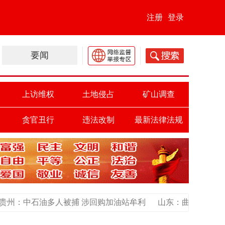
注册
登录
要闻
上访维权
土地侵占
矿山调查
贪官丑行
违法改制
最新法律法规
 涉回购加油站牟利
山东：曲阜村民因千万补偿款集体上访 