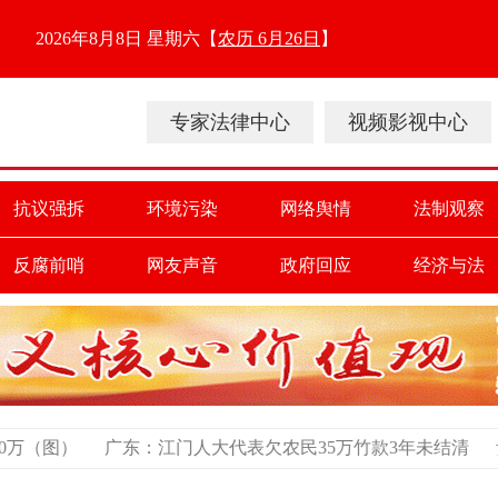
2026年8月8日 星期六
【
农历 6月26日
】
专家法律中心
视频影视中心
抗议强拆
环境污染
网络舆情
法制观察
反腐前哨
网友声音
政府回应
经济与法
江门人大代表欠农民35万竹款3年未结清
贵州：中石油多人被捕