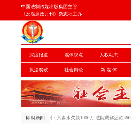
中国法制传媒出版集团主管
《反腐廉政月刊》杂志社主办
深度报道
媒体视点
人权动态
执法腐败
社会舆论
新 媒 体
贵州：六盘水欠款1000万 法院调解还款3600万（图）
广东：
即时新闻