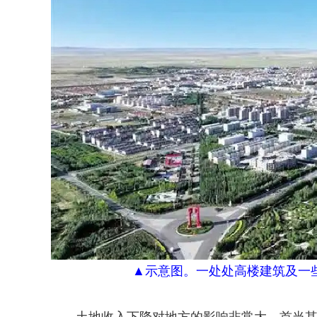
▲
示意图。一处
处
高楼建筑及一