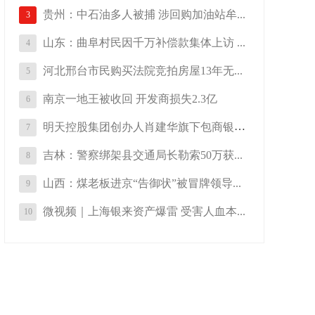
贵州：中石油多人被捕 涉回购加油站牟...
3
山东：曲阜村民因千万补偿款集体上访 ...
4
河北邢台市民购买法院竞拍房屋13年无...
5
南京一地王被收回 开发商损失2.3亿
6
明天控股集团创办人肖建华旗下包商银行...
7
吉林：警察绑架县交通局长勒索50万获...
8
山西：煤老板进京“告御状”被冒牌领导...
9
微视频｜上海银来资产爆雷 受害人血本...
10