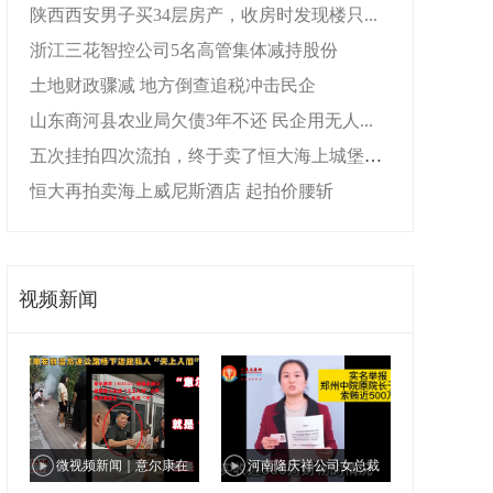
陕西西安男子买34层房产，收房时发现楼只...
浙江三花智控公司5名高管集体减持股份
土地财政骤减 地方倒查追税冲击民企
山东商河县农业局欠债3年不还 民企用无人...
五次挂拍四次流拍，终于卖了恒大海上城堡酒...
恒大再拍卖海上威尼斯酒店 起拍价腰斩
视频新闻
微视频新闻｜意尔康在
河南隆庆祥公司女总裁