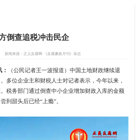
地方倒查追税冲击民企
新闻来源：
正义反腐网·《反腐廉政月刊》杂志
讯：
（
公民
记者王一波报道
）
中国土地财政继续退
多。多位企业主和财税人士对记者表示，今年以来，
查。
税务部门
通过倒查中小企业增加财政入库的金额
门
尝到甜头后已经“上瘾”。