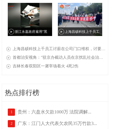
金丽温高速公路桥下违建私
姜书敏举报郑州中级法院原
人“天上人间”会所
院长于东辉索贿500万元财物
浙江永嘉政府雇用“黑
上海昌硕科技上千员工
帮”公开在国家信访局抓访
讨薪在公司门口维权，讨要
上海昌硕科技上千员工讨薪在公司门口维权，讨要求职补贴（返费），现场有人被警察打伤，十多人被抓走（一）
民，民众：国家信访局改“国
求职补贴（返费），现场有
首都治安视角：“驻京办截访人员在京扰乱社会治安”事件背后
家截访黑帮局”
人被警察打伤，十多人被抓
吉林长春双阳区一屠宰场着火 4死2伤
走（二）
热点排行榜
贵州：六盘水欠款1000万 法院调解...
1
广东：江门人大代表欠农民35万竹款3...
2